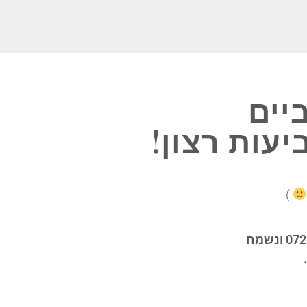
יים
)
072
ונשמח
.