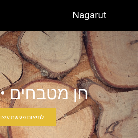
לתוכן
Nagarut
חן מטבחים •
לתיאום פגישת עיצוב ראש