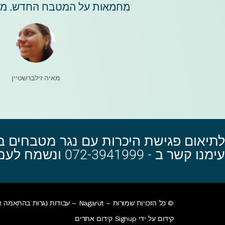
מחמאות על המטבח החדש. מומ
מאיה זילברשטיין
לתיאום פגישת היכרות עם נגר מטבחים ברכ
עימנו קשר ב - 072-3941999 ונשמח לעמוד לרשותך!
© כל הזכויות שמורות – Nagarut – עבודות נגרות בהתאמה אישית – ארונות אמבטיה, ארונות הזזה, מזנונים, פינות אוכל, נישות עץ, שולחנות ועוד שלל עבודות עץ בהתאמה אישית.
קידום על ידי Signup קידום אתרים